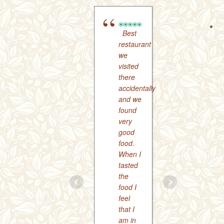
Best
.Very
restaurant
nice
we
restauran
visited
lovely
there
&
accidentally
friendly
and we
staff.
found
Delicious
very
food,
good
nice
food.
curries
When I
and
tasted
great
the
biryani.
food I
&
feel
mango
that I
lassi
am in
recomme